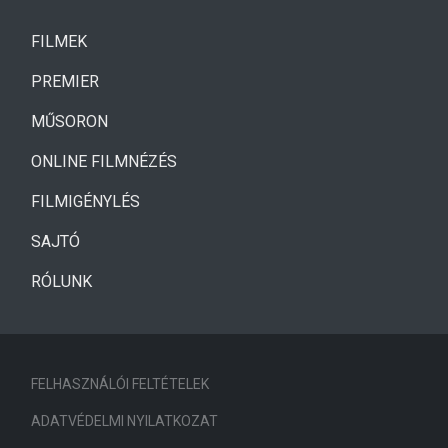
(CURRENT)
FILMEK
(CURRENT)
PREMIER
MŰSORON
ONLINE FILMNÉZÉS
FILMIGÉNYLÉS
SAJTÓ
RÓLUNK
FELHASZNÁLÓI FELTÉTELEK
ADATVÉDELMI NYILATKOZAT