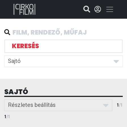
KERESÉS
Sajtó
SAJTÓ
Részletes beállítás
1
/
1
1
/
1