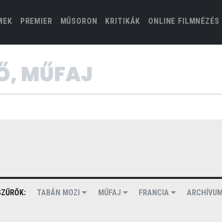
(CURRENT)
MEK
PREMIER
MŰSORON
KRITIKÁK
ONLINE FILMNÉZÉS
ZŰRŐK:
TABÁN MOZI
MŰFAJ
FRANCIA
ARCHÍVU