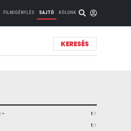
FILMIGÉNYLÉS
SAJTÓ
RÓLUNK
KERESÉS
M
1
/
1
1
/
1