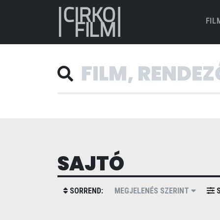
FIL
SAJTÓ
SORREND:
MEGJELENÉS SZERINT
S