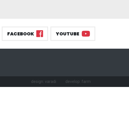
FACEBOOK
YOUTUBE
design: varadi
develop: farm