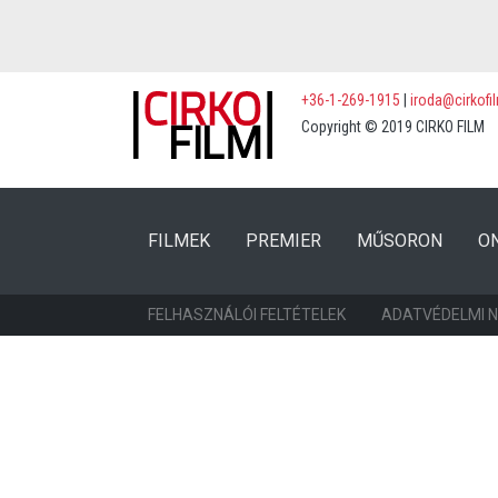
+36-1-269-1915
|
iroda@cirkofi
Copyright © 2019 CIRKO FILM
(CURRENT)
(CURRENT)
FILMEK
PREMIER
MŰSORON
O
FELHASZNÁLÓI FELTÉTELEK
ADATVÉDELMI 