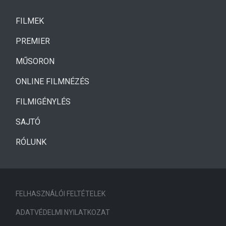
(CURRENT)
FILMEK
(CURRENT)
PREMIER
MŰSORON
ONLINE FILMNÉZÉS
FILMIGÉNYLÉS
SAJTÓ
RÓLUNK
FELHASZNÁLÓI FELTÉTELEK
ADATVÉDELMI NYILATKOZAT