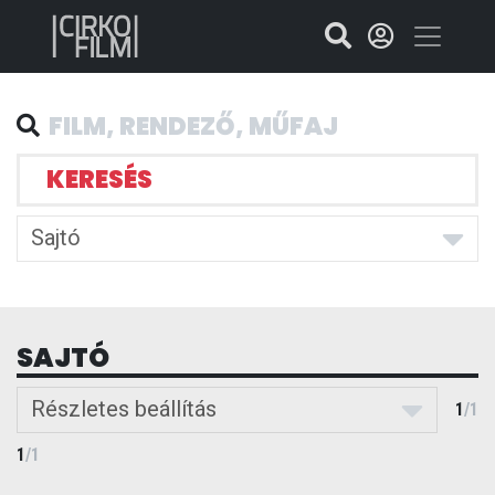
KERESÉS
Sajtó
SAJTÓ
Részletes beállítás
1
/
1
1
/
1