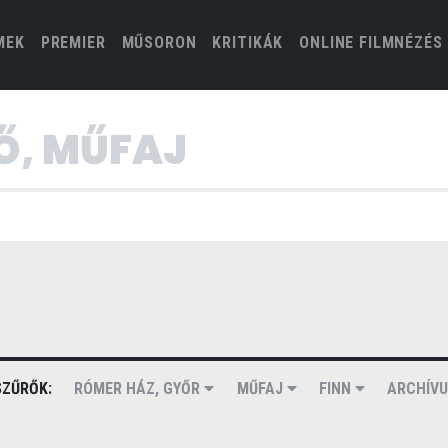
(CURRENT)
MEK
PREMIER
MŰSORON
KRITIKÁK
ONLINE FILMNÉZÉS
ZŰRŐK:
RÓMER HÁZ, GYŐR
MŰFAJ
FINN
ARCHÍV