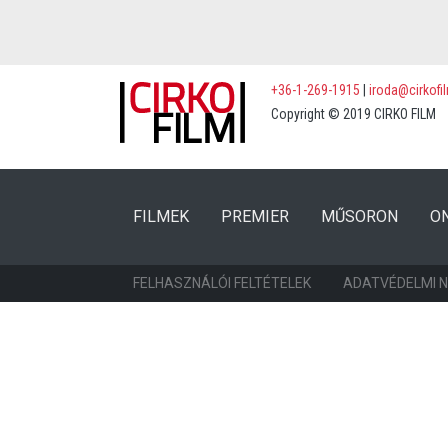
+36-1-269-1915
|
iroda@cirkofi
Copyright © 2019 CIRKO FILM
(CURRENT)
(CURRENT)
FILMEK
PREMIER
MŰSORON
O
FELHASZNÁLÓI FELTÉTELEK
ADATVÉDELMI 