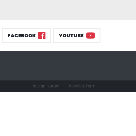
FACEBOOK
YOUTUBE
design: varadi
develop: farm