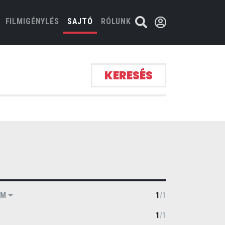
FILMIGÉNYLÉS
SAJTÓ
RÓLUNK
KERESÉS
UM
1
/
1
1
/
1