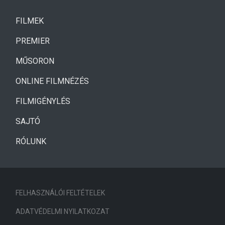
(CURRENT)
FILMEK
(CURRENT)
PREMIER
MŰSORON
ONLINE FILMNÉZÉS
FILMIGÉNYLÉS
SAJTÓ
RÓLUNK
FELHASZNÁLÓI FELTÉTELEK
ADATVÉDELMI NYILATKOZAT