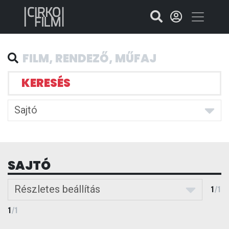
KERESÉS
Sajtó
SAJTÓ
Részletes beállítás
1
/
1
1
/
1