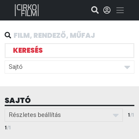
KERESÉS
Sajtó
SAJTÓ
Részletes beállítás
1
/
1
1
/
1