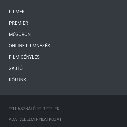
(CURRENT)
FILMEK
(CURRENT)
PREMIER
MŰSORON
ONLINE FILMNÉZÉS
FILMIGÉNYLÉS
SAJTÓ
RÓLUNK
FELHASZNÁLÓI FELTÉTELEK
ADATVÉDELMI NYILATKOZAT