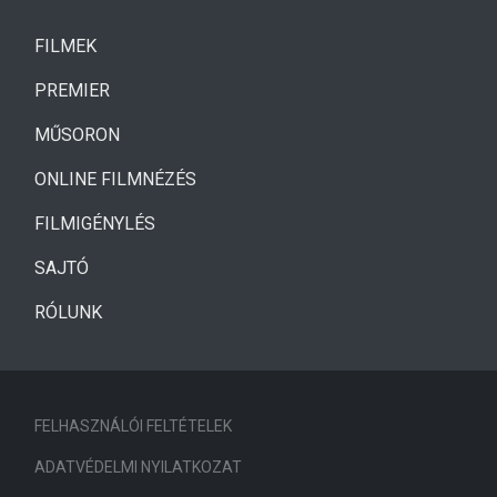
(CURRENT)
FILMEK
(CURRENT)
PREMIER
MŰSORON
ONLINE FILMNÉZÉS
FILMIGÉNYLÉS
SAJTÓ
RÓLUNK
FELHASZNÁLÓI FELTÉTELEK
ADATVÉDELMI NYILATKOZAT