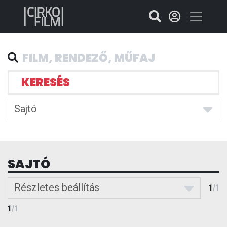
KERESÉS
Sajtó
SAJTÓ
Részletes beállítás
1
/
1
1
/
1