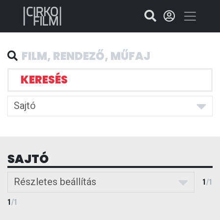
KERESÉS
Sajtó
SAJTÓ
Részletes beállítás
1
/
1
1
/
1