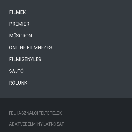
(CURRENT)
FILMEK
(CURRENT)
PREMIER
MŰSORON
ONLINE FILMNÉZÉS
FILMIGÉNYLÉS
SAJTÓ
RÓLUNK
FELHASZNÁLÓI FELTÉTELEK
ADATVÉDELMI NYILATKOZAT