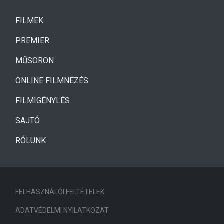
(CURRENT)
FILMEK
(CURRENT)
PREMIER
MŰSORON
ONLINE FILMNÉZÉS
FILMIGÉNYLÉS
SAJTÓ
RÓLUNK
FELHASZNÁLÓI FELTÉTELEK
ADATVÉDELMI NYILATKOZAT