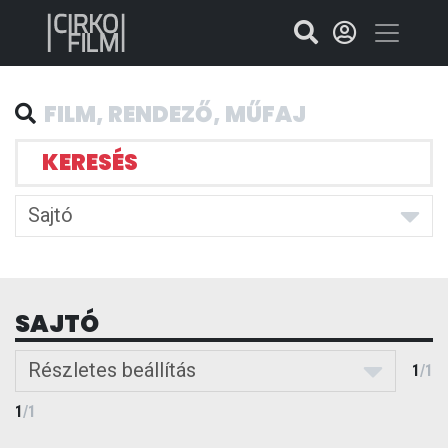
KERESÉS
Sajtó
SAJTÓ
Részletes beállítás
1
/
1
1
/
1