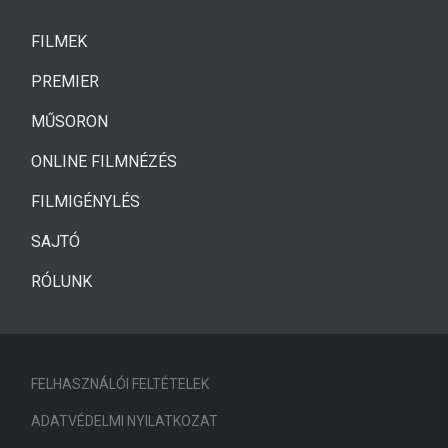
(CURRENT)
FILMEK
(CURRENT)
PREMIER
MŰSORON
ONLINE FILMNÉZÉS
FILMIGÉNYLÉS
SAJTÓ
RÓLUNK
FELHASZNÁLÓI FELTÉTELEK
ADATVÉDELMI NYILATKOZAT