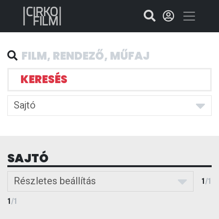
KERESÉS
Sajtó
SAJTÓ
Részletes beállítás
1
/
1
1
/
1