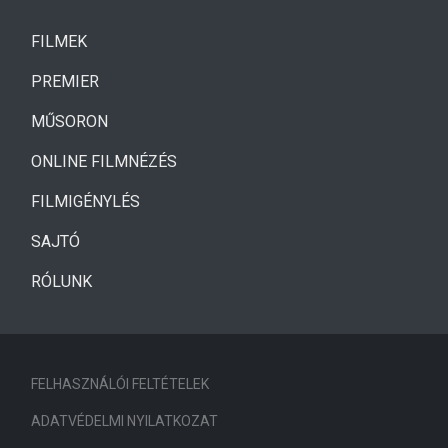
(CURRENT)
FILMEK
(CURRENT)
PREMIER
MŰSORON
ONLINE FILMNÉZÉS
FILMIGÉNYLÉS
SAJTÓ
RÓLUNK
FELHASZNÁLÓI FELTÉTELEK
ADATVÉDELMI NYILATKOZAT