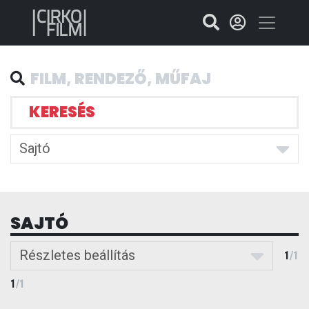
KERESÉS
Sajtó
SAJTÓ
Részletes beállítás
1
/
1
1
/
1