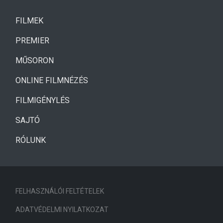
(CURRENT)
FILMEK
(CURRENT)
PREMIER
MŰSORON
ONLINE FILMNÉZÉS
FILMIGÉNYLÉS
SAJTÓ
RÓLUNK
FELHASZNÁLÓI FELTÉTELEK
ADATVÉDELMI NYILATKOZAT