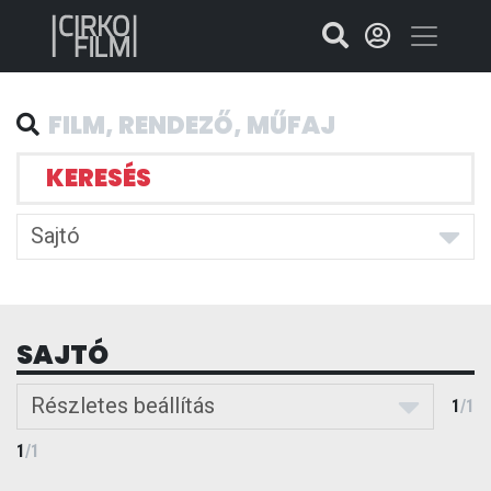
KERESÉS
Sajtó
SAJTÓ
Részletes beállítás
1
/
1
1
/
1