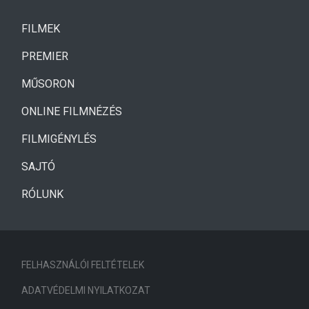
(CURRENT)
FILMEK
(CURRENT)
PREMIER
MŰSORON
ONLINE FILMNÉZÉS
FILMIGÉNYLÉS
SAJTÓ
RÓLUNK
FELHASZNÁLÓI FELTÉTELEK
ADATVÉDELMI NYILATKOZAT