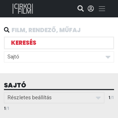
KERESÉS
Sajtó
SAJTÓ
Részletes beállítás
1
/
1
1
/
1