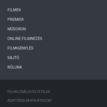
(CURRENT)
FILMEK
(CURRENT)
PREMIER
MŰSORON
ONLINE FILMNÉZÉS
FILMIGÉNYLÉS
SAJTÓ
RÓLUNK
FELHASZNÁLÓI FELTÉTELEK
ADATVÉDELMI NYILATKOZAT