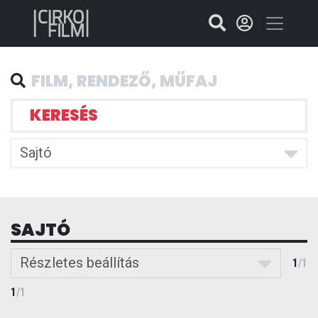
KERESÉS
Sajtó
SAJTÓ
Részletes beállítás
1
/
1
1
/
1