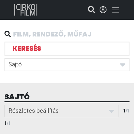
KERESÉS
Sajtó
SAJTÓ
Részletes beállítás
1
/
1
1
/
1