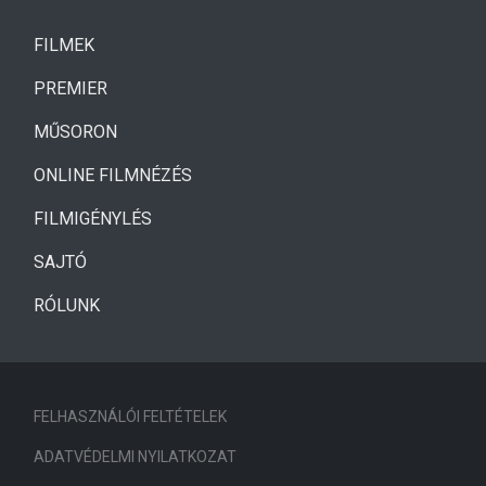
(CURRENT)
FILMEK
(CURRENT)
PREMIER
MŰSORON
ONLINE FILMNÉZÉS
FILMIGÉNYLÉS
SAJTÓ
RÓLUNK
FELHASZNÁLÓI FELTÉTELEK
ADATVÉDELMI NYILATKOZAT