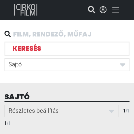
KERESÉS
Sajtó
SAJTÓ
Részletes beállítás
1
/
1
1
/
1