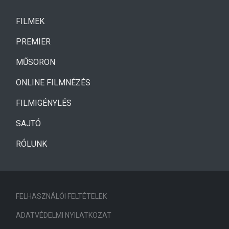
(CURRENT)
FILMEK
(CURRENT)
PREMIER
MŰSORON
ONLINE FILMNÉZÉS
FILMIGÉNYLÉS
SAJTÓ
RÓLUNK
FELHASZNÁLÓI FELTÉTELEK
ADATVÉDELMI NYILATKOZAT