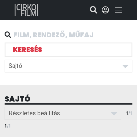
KERESÉS
Sajtó
SAJTÓ
Részletes beállítás
1
/
1
1
/
1