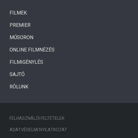
(CURRENT)
FILMEK
(CURRENT)
PREMIER
MŰSORON
ONLINE FILMNÉZÉS
FILMIGÉNYLÉS
SAJTÓ
RÓLUNK
FELHASZNÁLÓI FELTÉTELEK
ADATVÉDELMI NYILATKOZAT