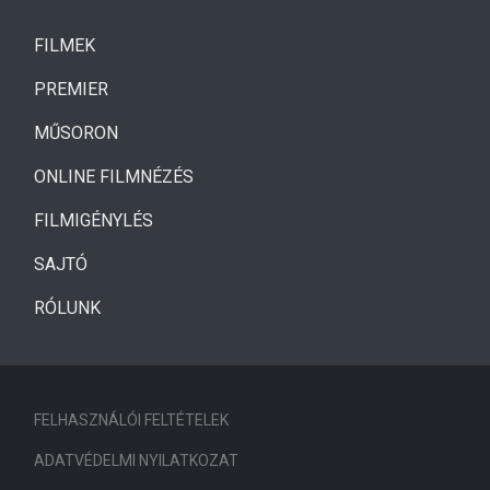
(CURRENT)
FILMEK
(CURRENT)
PREMIER
MŰSORON
ONLINE FILMNÉZÉS
FILMIGÉNYLÉS
SAJTÓ
RÓLUNK
FELHASZNÁLÓI FELTÉTELEK
ADATVÉDELMI NYILATKOZAT