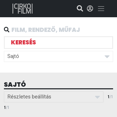
KERESÉS
Sajtó
SAJTÓ
Részletes beállítás
1
/
1
1
/
1