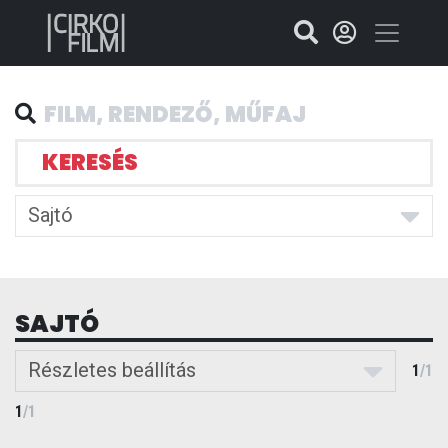
KERESÉS
Sajtó
SAJTÓ
Részletes beállítás
1
/
1
1
/
1