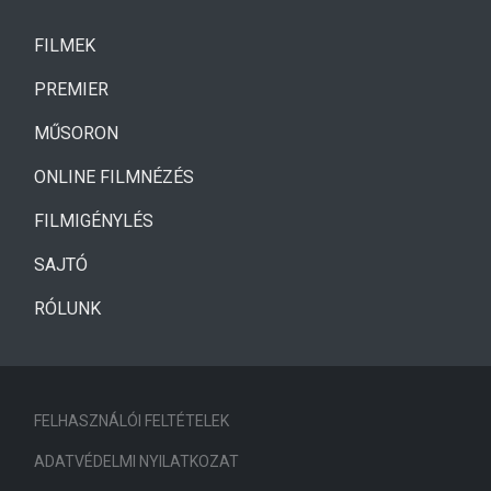
(CURRENT)
FILMEK
(CURRENT)
PREMIER
MŰSORON
ONLINE FILMNÉZÉS
FILMIGÉNYLÉS
SAJTÓ
RÓLUNK
FELHASZNÁLÓI FELTÉTELEK
ADATVÉDELMI NYILATKOZAT