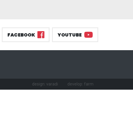
FACEBOOK
YOUTUBE
design: varadi
develop: farm