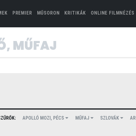
(CURRENT)
MEK
PREMIER
MŰSORON
KRITIKÁK
ONLINE FILMNÉZÉS
ZŰRŐK:
APOLLÓ MOZI, PÉCS
MŰFAJ
SZLOVÁK
AR