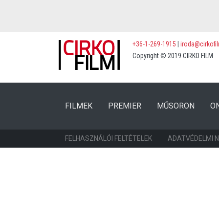
+36-1-269-1915
|
iroda@cirkofi
Copyright © 2019 CIRKO FILM
(CURRENT)
(CURRENT)
FILMEK
PREMIER
MŰSORON
O
FELHASZNÁLÓI FELTÉTELEK
ADATVÉDELMI 