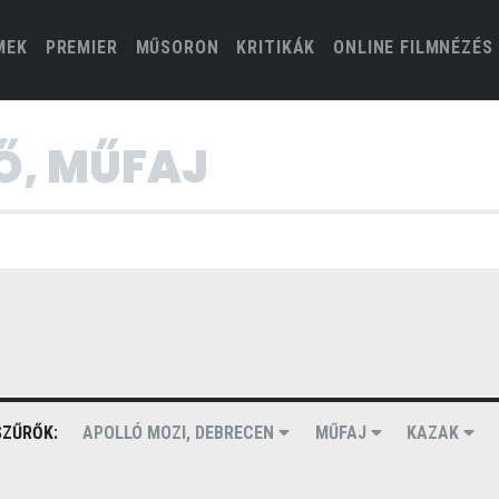
(CURRENT)
MEK
PREMIER
MŰSORON
KRITIKÁK
ONLINE FILMNÉZÉS
ZŰRŐK:
APOLLÓ MOZI, DEBRECEN
MŰFAJ
KAZAK