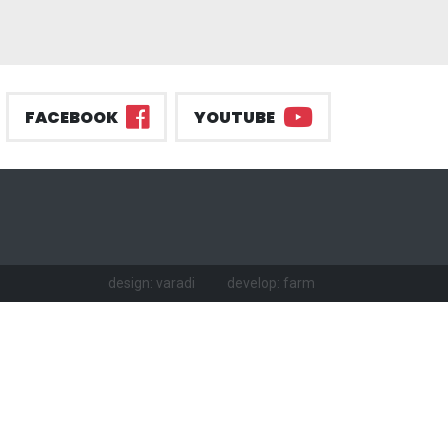
FACEBOOK
YOUTUBE
design: varadi
develop: farm