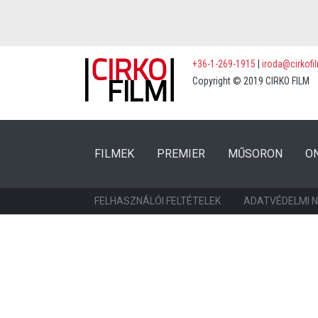
+36-1-269-1915
|
iroda@cirkofi
Copyright © 2019 CIRKO FILM
(CURRENT)
(CURRENT)
FILMEK
PREMIER
MŰSORON
O
FELHASZNÁLÓI FELTÉTELEK
ADATVÉDELMI 