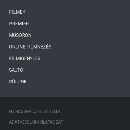
(CURRENT)
FILMEK
(CURRENT)
PREMIER
MŰSORON
ONLINE FILMNÉZÉS
FILMIGÉNYLÉS
SAJTÓ
RÓLUNK
FELHASZNÁLÓI FELTÉTELEK
ADATVÉDELMI NYILATKOZAT