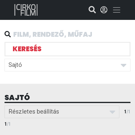
KERESÉS
Sajtó
SAJTÓ
Részletes beállítás
1
/
1
1
/
1