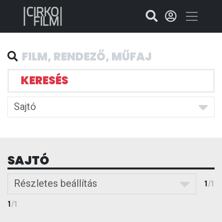
KERESÉS
Sajtó
SAJTÓ
Részletes beállítás
1
/
1
1
/
1