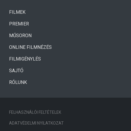
(CURRENT)
FILMEK
(CURRENT)
PREMIER
MŰSORON
ONLINE FILMNÉZÉS
FILMIGÉNYLÉS
SAJTÓ
RÓLUNK
FELHASZNÁLÓI FELTÉTELEK
ADATVÉDELMI NYILATKOZAT