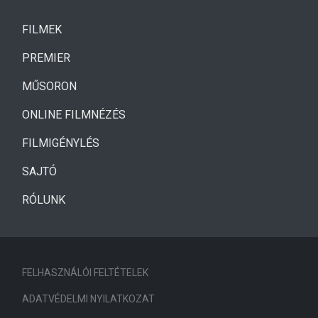
(CURRENT)
FILMEK
(CURRENT)
PREMIER
MŰSORON
ONLINE FILMNÉZÉS
FILMIGÉNYLÉS
SAJTÓ
RÓLUNK
FELHASZNÁLÓI FELTÉTELEK
ADATVÉDELMI NYILATKOZAT