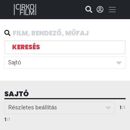
KERESÉS
Sajtó
SAJTÓ
Részletes beállítás
1
/
1
1
/
1