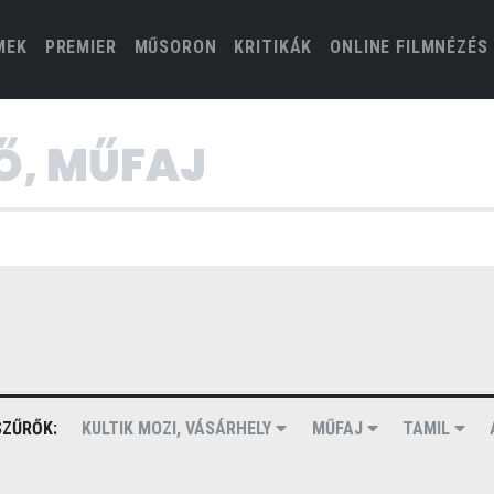
(CURRENT)
MEK
PREMIER
MŰSORON
KRITIKÁK
ONLINE FILMNÉZÉS
ZŰRŐK:
KULTIK MOZI, VÁSÁRHELY
MŰFAJ
TAMIL