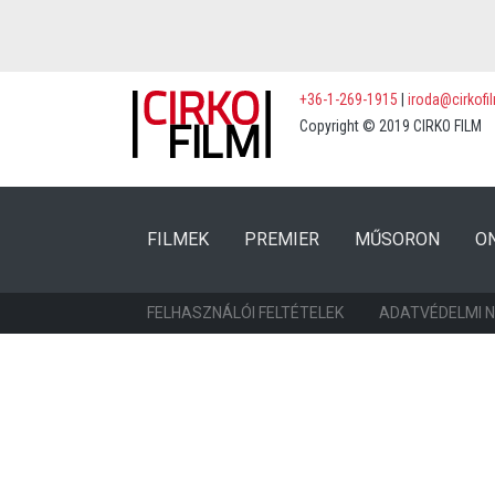
+36-1-269-1915
|
iroda@cirkofi
Copyright © 2019 CIRKO FILM
(CURRENT)
(CURRENT)
FILMEK
PREMIER
MŰSORON
O
FELHASZNÁLÓI FELTÉTELEK
ADATVÉDELMI 