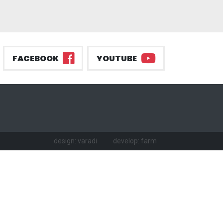
FACEBOOK
YOUTUBE
design: varadi
develop: farm