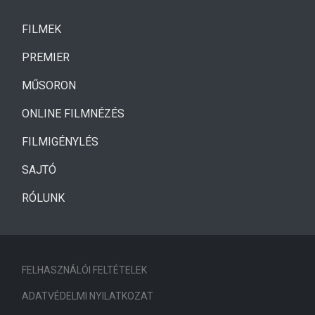
(CURRENT)
FILMEK
(CURRENT)
PREMIER
MŰSORON
ONLINE FILMNÉZÉS
FILMIGÉNYLÉS
SAJTÓ
RÓLUNK
FELHASZNÁLÓI FELTÉTELEK
ADATVÉDELMI NYILATKOZAT