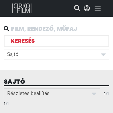
KERESÉS
Sajtó
SAJTÓ
Részletes beállítás
1
/
1
1
/
1