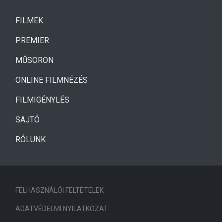
(CURRENT)
FILMEK
(CURRENT)
PREMIER
MŰSORON
ONLINE FILMNÉZÉS
FILMIGÉNYLÉS
SAJTÓ
RÓLUNK
FELHASZNÁLÓI FELTÉTELEK
ADATVÉDELMI NYILATKOZAT