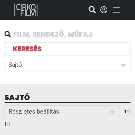
KERESÉS
Sajtó
SAJTÓ
Részletes beállítás
1
/
1
1
/
1