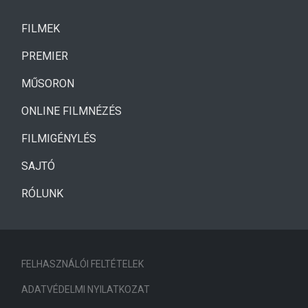
(CURRENT)
FILMEK
(CURRENT)
PREMIER
MŰSORON
ONLINE FILMNÉZÉS
FILMIGÉNYLÉS
SAJTÓ
RÓLUNK
FELHASZNÁLÓI FELTÉTELEK
ADATVÉDELMI NYILATKOZAT