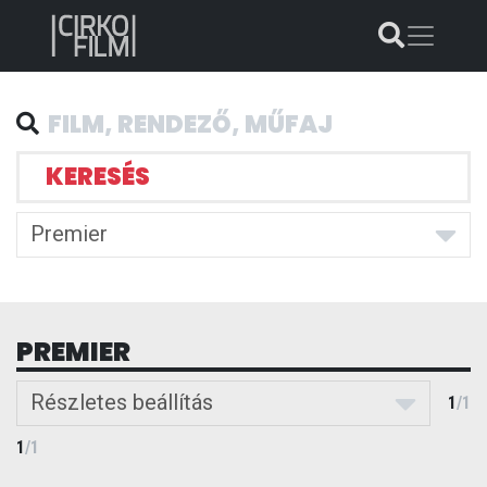
KERESÉS
Premier
PREMIER
Részletes beállítás
1
/
1
1
/
1