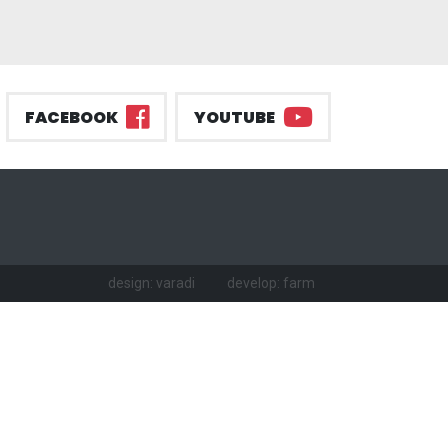
FACEBOOK
YOUTUBE
design: varadi
develop: farm