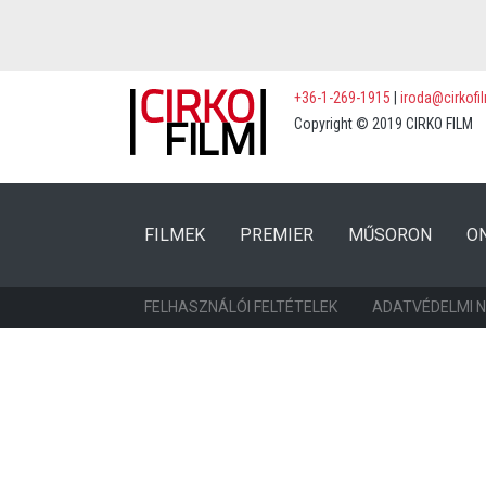
+36-1-269-1915
|
iroda@cirkofi
Copyright © 2019 CIRKO FILM
(CURRENT)
(CURRENT)
FILMEK
PREMIER
MŰSORON
O
FELHASZNÁLÓI FELTÉTELEK
ADATVÉDELMI 