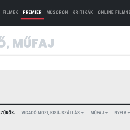
(CURRENT)
FILMEK
PREMIER
MŰSORON
KRITIKÁK
ONLINE FILMN
ZŰRŐK:
VIGADÓ MOZI, KISÚJSZÁLLÁS
MŰFAJ
NYELV