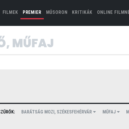
(CURRENT)
FILMEK
PREMIER
MŰSORON
KRITIKÁK
ONLINE FILMN
ZŰRŐK:
BARÁTSÁG MOZI, SZÉKESFEHÉRVÁR
MŰFAJ
M