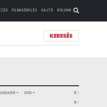
ÉZÉS
FILMIGÉNYLÉS
SAJTÓ
RÓLUNK
KERESÉS
ANDARIN
2008
1
/
1
1
/
1