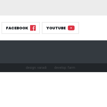
FACEBOOK
YOUTUBE
design: varadi
develop: farm