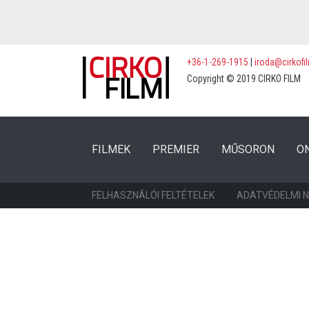
+36-1-269-1915
|
iroda@cirkofi
Copyright © 2019 CIRKO FILM
(CURRENT)
(CURRENT)
FILMEK
PREMIER
MŰSORON
O
FELHASZNÁLÓI FELTÉTELEK
ADATVÉDELMI 