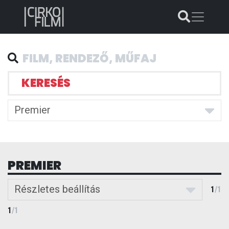
KERESÉS
Premier
PREMIER
Részletes beállítás
1
/
1
1
/
1