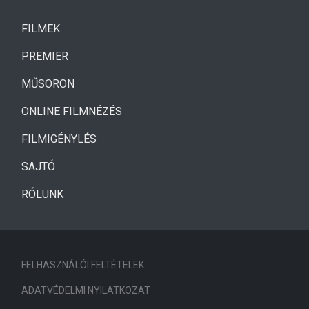
(CURRENT)
FILMEK
(CURRENT)
PREMIER
MŰSORON
ONLINE FILMNÉZÉS
FILMIGÉNYLÉS
SAJTÓ
RÓLUNK
FELHASZNÁLÓI FELTÉTELEK
ADATVÉDELMI NYILATKOZAT