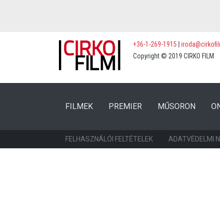
+36-1-269-1915
|
iroda@cirkofi
Copyright © 2019 CIRKO FILM
(CURRENT)
(CURRENT)
FILMEK
PREMIER
MŰSORON
O
FELHASZNÁLÓI FELTÉTELEK
ADATVÉDELMI 