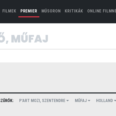
(CURRENT)
FILMEK
PREMIER
MŰSORON
KRITIKÁK
ONLINE FILMN
ZŰRŐK:
P'ART MOZI, SZENTENDRE
MŰFAJ
HOLLAND