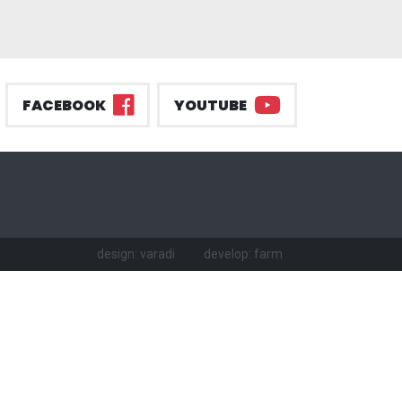
FACEBOOK
YOUTUBE
design: varadi
develop: farm