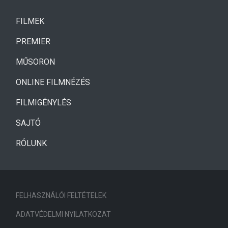
(CURRENT)
FILMEK
(CURRENT)
PREMIER
MŰSORON
ONLINE FILMNÉZÉS
FILMIGÉNYLÉS
SAJTÓ
RÓLUNK
FELHASZNÁLÓI FELTÉTELEK
ADATVÉDELMI NYILATKOZAT