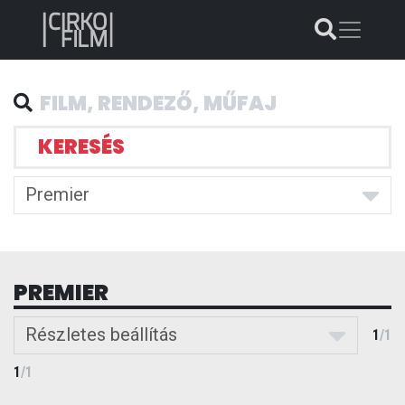
KERESÉS
Premier
PREMIER
Részletes beállítás
1
/
1
1
/
1