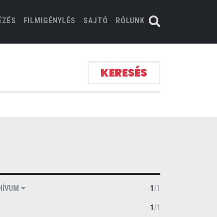
ÉZÉS
FILMIGÉNYLÉS
SAJTÓ
RÓLUNK
KERESÉS
HÍVUM
1
/
1
1
/
1