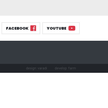
FACEBOOK
YOUTUBE
design: varadi
develop: farm