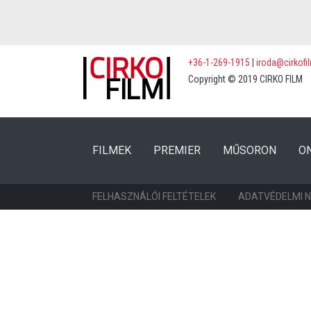
+36-1-269-1915
|
iroda@cirkofi
Copyright © 2019 CIRKO FILM
(CURRENT)
(CURRENT)
FILMEK
PREMIER
MŰSORON
O
FELHASZNÁLÓI FELTÉTELEK
ADATVÉDELMI 