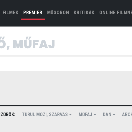
(CURRENT)
FILMEK
PREMIER
MŰSORON
KRITIKÁK
ONLINE FILMN
ZŰRŐK:
TURUL MOZI, SZARVAS
MŰFAJ
DÁN
ARC