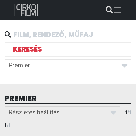
KERESÉS
Premier
PREMIER
Részletes beállítás
1
/
1
1
/
1