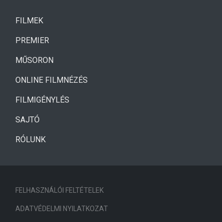
(CURRENT)
FILMEK
(CURRENT)
PREMIER
MŰSORON
ONLINE FILMNÉZÉS
FILMIGÉNYLÉS
SAJTÓ
RÓLUNK
FELHASZNÁLÓI FELTÉTELEK
ADATVÉDELMI NYILATKOZAT