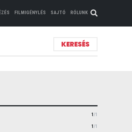
ÉZÉS
FILMIGÉNYLÉS
SAJTÓ
RÓLUNK
KERESÉS
1
/
1
1
/
1