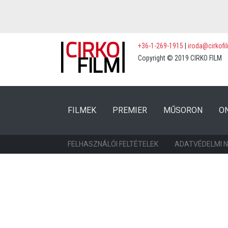
+36-1-269-1915
|
iroda@cirkofi
Copyright © 2019 CIRKO FILM
(CURRENT)
(CURRENT)
FILMEK
PREMIER
MŰSORON
O
FELHASZNÁLÓI FELTÉTELEK
ADATVÉDELMI 