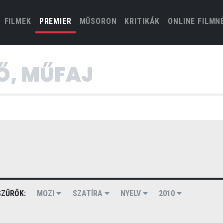
(CURRENT)
FILMEK
PREMIER
MŰSORON
KRITIKÁK
ONLINE FILMN
ZŰRŐK:
MOZI
SZATÍRA
NYELV
2010