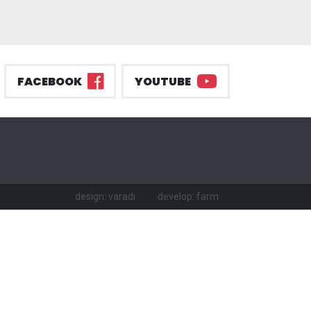
FACEBOOK
YOUTUBE
design: varadi
develop: farm