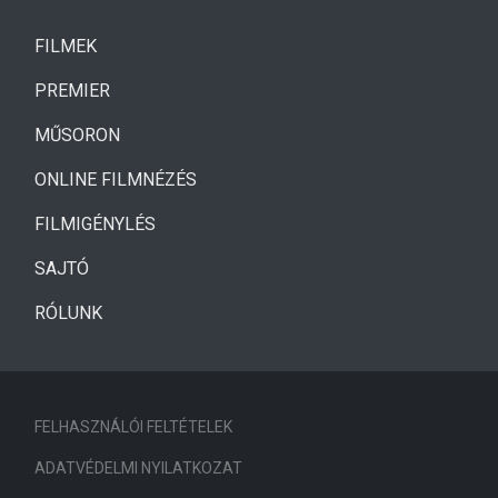
(CURRENT)
FILMEK
(CURRENT)
PREMIER
MŰSORON
ONLINE FILMNÉZÉS
FILMIGÉNYLÉS
SAJTÓ
RÓLUNK
FELHASZNÁLÓI FELTÉTELEK
ADATVÉDELMI NYILATKOZAT