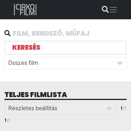
KERESÉS
Összes film
TELJES FILMLISTA
Részletes beállítás
1
/
1
1
/
1