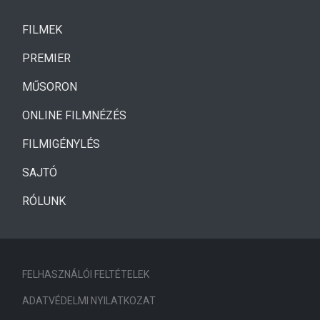
(CURRENT)
FILMEK
(CURRENT)
PREMIER
MŰSORON
ONLINE FILMNÉZÉS
FILMIGÉNYLÉS
SAJTÓ
RÓLUNK
FELHASZNÁLÓI FELTÉTELEK
ADATVÉDELMI NYILATKOZAT