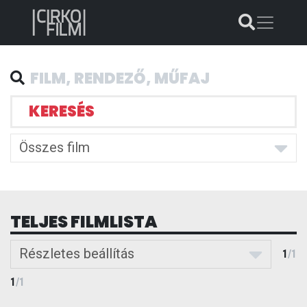
KERESÉS
Összes film
TELJES FILMLISTA
Részletes beállítás
1
/
1
1
/
1