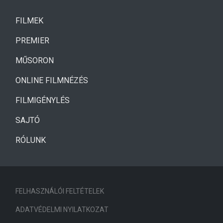
(CURRENT)
FILMEK
(CURRENT)
PREMIER
MŰSORON
ONLINE FILMNÉZÉS
FILMIGÉNYLÉS
SAJTÓ
RÓLUNK
FELHASZNÁLÓI FELTÉTELEK
ADATVÉDELMI NYILATKOZAT