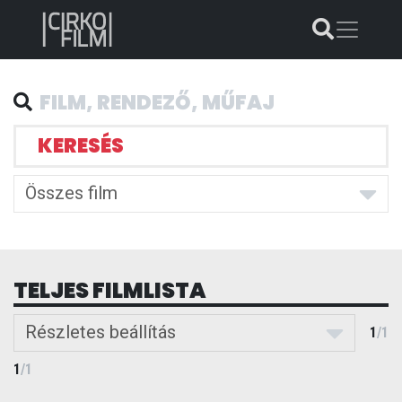
KERESÉS
Összes film
TELJES FILMLISTA
Részletes beállítás
1
/
1
1
/
1