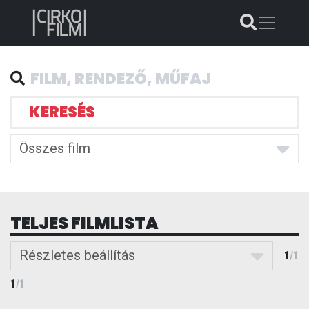
KERESÉS
Összes film
TELJES FILMLISTA
Részletes beállítás
1
/
1
1
/
1