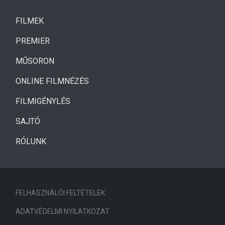
(CURRENT)
FILMEK
(CURRENT)
PREMIER
MŰSORON
ONLINE FILMNÉZÉS
FILMIGÉNYLÉS
SAJTÓ
RÓLUNK
FELHASZNÁLÓI FELTÉTELEK
ADATVÉDELMI NYILATKOZAT