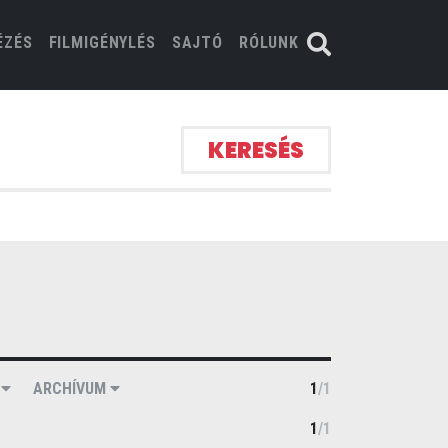
ÉZÉS
FILMIGÉNYLÉS
SAJTÓ
RÓLUNK
KERESÉS
N
ARCHÍVUM
1
/
1
1
/
1