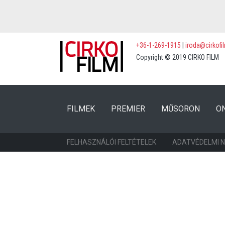
+36-1-269-1915
|
iroda@cirkofi
Copyright © 2019 CIRKO FILM
(CURRENT)
(CURRENT)
FILMEK
PREMIER
MŰSORON
O
FELHASZNÁLÓI FELTÉTELEK
ADATVÉDELMI 