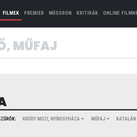
(CURRENT)
FILMEK
PREMIER
MŰSORON
KRITIKÁK
ONLINE FILMN
A
ZŰRŐK:
KRÚDY MOZI, NYÍREGYHÁZA
MŰFAJ
KATALÁ