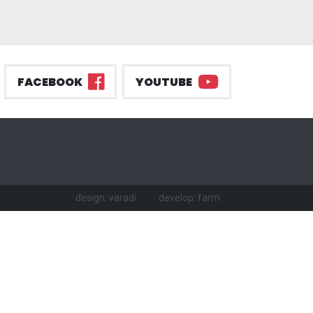
FACEBOOK
YOUTUBE
design: varadi
develop: farm