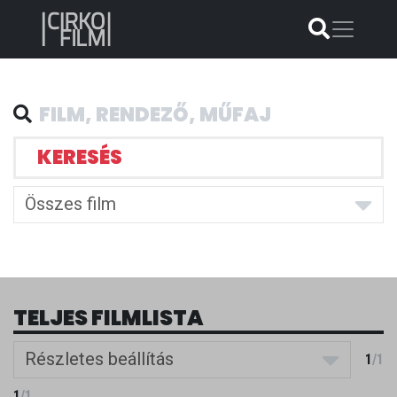
KERESÉS
Összes film
TELJES FILMLISTA
Részletes beállítás
1
/
1
1
/
1