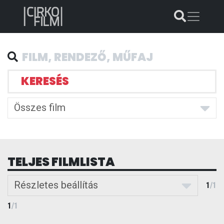
KERESÉS
Összes film
TELJES FILMLISTA
Részletes beállítás
1
/
1
1
/
1