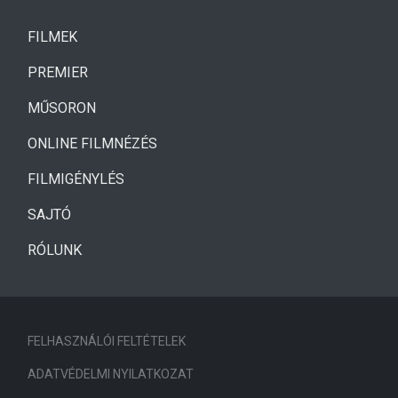
(CURRENT)
FILMEK
(CURRENT)
PREMIER
MŰSORON
ONLINE FILMNÉZÉS
FILMIGÉNYLÉS
SAJTÓ
RÓLUNK
FELHASZNÁLÓI FELTÉTELEK
ADATVÉDELMI NYILATKOZAT