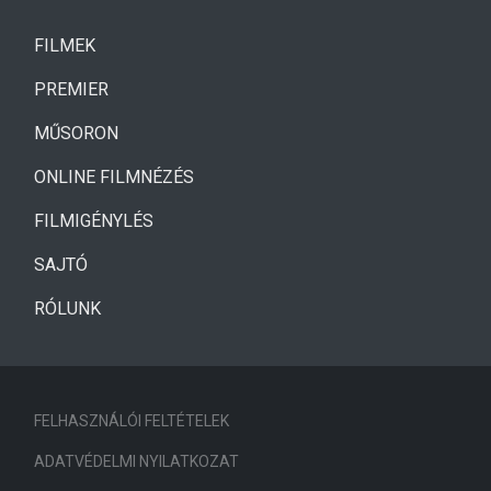
(CURRENT)
FILMEK
(CURRENT)
PREMIER
MŰSORON
ONLINE FILMNÉZÉS
FILMIGÉNYLÉS
SAJTÓ
RÓLUNK
FELHASZNÁLÓI FELTÉTELEK
ADATVÉDELMI NYILATKOZAT