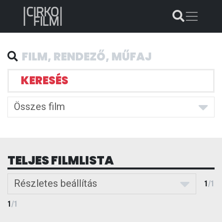
KERESÉS
Összes film
TELJES FILMLISTA
Részletes beállítás
1
/
1
1
/
1