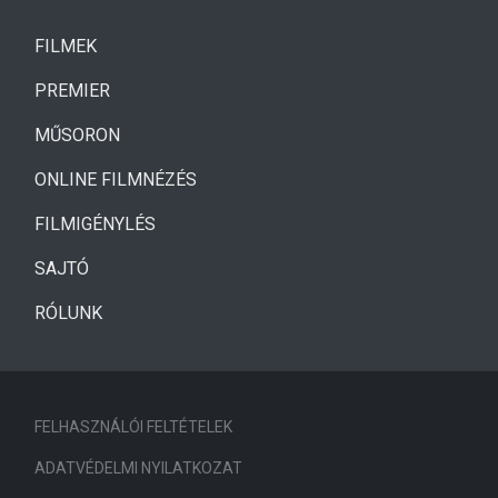
(CURRENT)
FILMEK
(CURRENT)
PREMIER
MŰSORON
ONLINE FILMNÉZÉS
FILMIGÉNYLÉS
SAJTÓ
RÓLUNK
FELHASZNÁLÓI FELTÉTELEK
ADATVÉDELMI NYILATKOZAT