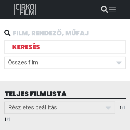
KERESÉS
Összes film
TELJES FILMLISTA
Részletes beállítás
1
/
1
1
/
1