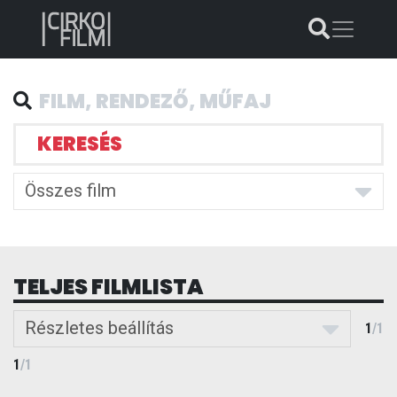
KERESÉS
Összes film
TELJES FILMLISTA
Részletes beállítás
1
/
1
1
/
1