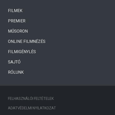
(CURRENT)
FILMEK
(CURRENT)
PREMIER
MŰSORON
ONLINE FILMNÉZÉS
FILMIGÉNYLÉS
SAJTÓ
RÓLUNK
FELHASZNÁLÓI FELTÉTELEK
ADATVÉDELMI NYILATKOZAT