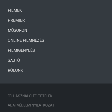
(CURRENT)
FILMEK
(CURRENT)
PREMIER
MŰSORON
ONLINE FILMNÉZÉS
FILMIGÉNYLÉS
SAJTÓ
RÓLUNK
FELHASZNÁLÓI FELTÉTELEK
ADATVÉDELMI NYILATKOZAT