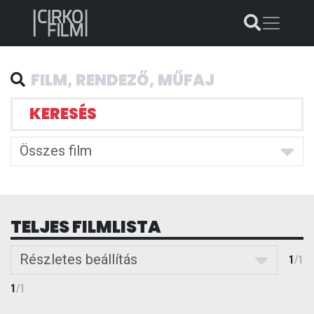
KERESÉS
Összes film
TELJES FILMLISTA
Részletes beállítás
1
/
1
1
/
1