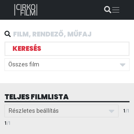
KERESÉS
Összes film
TELJES FILMLISTA
Részletes beállítás
1
/
1
1
/
1