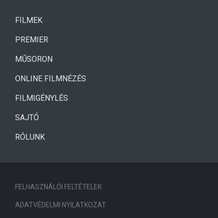
(CURRENT)
FILMEK
(CURRENT)
PREMIER
MŰSORON
ONLINE FILMNÉZÉS
FILMIGÉNYLÉS
SAJTÓ
RÓLUNK
FELHASZNÁLÓI FELTÉTELEK
ADATVÉDELMI NYILATKOZAT