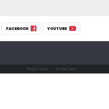
FACEBOOK
YOUTUBE
design: varadi
develop: farm