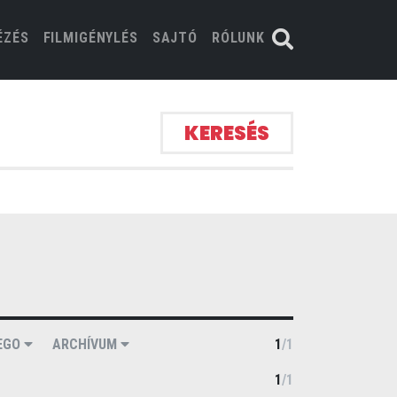
ÉZÉS
FILMIGÉNYLÉS
SAJTÓ
RÓLUNK
KERESÉS
EGO
ARCHÍVUM
1
/
1
1
/
1