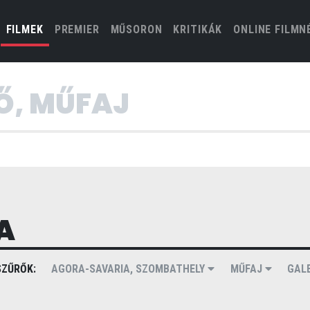
(CURRENT)
FILMEK
PREMIER
MŰSORON
KRITIKÁK
ONLINE FILMN
A
ZŰRŐK:
AGORA-SAVARIA, SZOMBATHELY
MŰFAJ
GAL