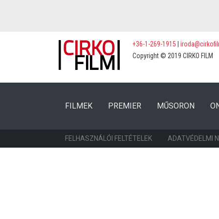
+36-1-269-1915
|
iroda@cirkofi
Copyright © 2019 CIRKO FILM
(CURRENT)
(CURRENT)
FILMEK
PREMIER
MŰSORON
O
FELHASZNÁLÓI FELTÉTELEK
ADATVÉDELMI 