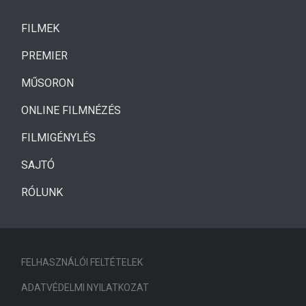
(CURRENT)
FILMEK
(CURRENT)
PREMIER
MŰSORON
ONLINE FILMNÉZÉS
FILMIGÉNYLÉS
SAJTÓ
RÓLUNK
FELHASZNÁLÓI FELTÉTELEK
ADATVÉDELMI NYILATKOZAT