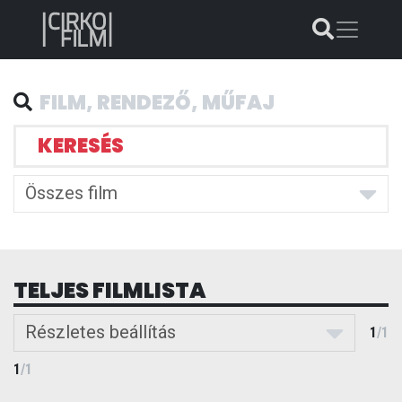
KERESÉS
Összes film
TELJES FILMLISTA
Részletes beállítás
1
/
1
1
/
1